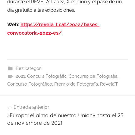
durante el REVELA’T 2022, X edición y el pase de un
día gratuito a las exposiciones.
Web:
https://revela-t.cat/2022/bases-
convocatoria-2022-es/
Bez kategorii
2021
,
Concurs Fotogràfic
,
Concurso de Fotografía
,
Concurso Fotográfico
,
Premio de Fotografía
,
Revela’T
Navegación
Entrada anterior
de
»Europa: el alma de nuestra Unión» hasta el 23
entradas
de noviembre de 2021