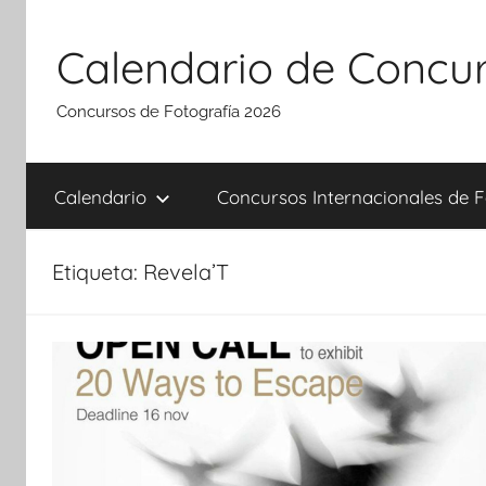
Saltar
al
Calendario de Concur
contenido
Concursos de Fotografía 2026
Calendario
Concursos Internacionales de F
Etiqueta:
Revela’T