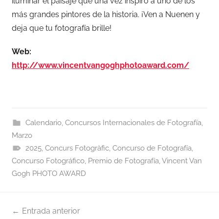
iluminar el paisaje que una vez inspiró a uno de los
más grandes pintores de la historia. ¡Ven a Nuenen y
deja que tu fotografía brille!
Web:
http://www.vincentvangoghphotoaward.com/
Calendario
,
Concursos Internacionales de Fotografía
,
Marzo
2025
,
Concurs Fotogràfic
,
Concurso de Fotografía
,
Concurso Fotográfico
,
Premio de Fotografía
,
Vincent Van
Gogh PHOTO AWARD
Navegación
Entrada anterior
de