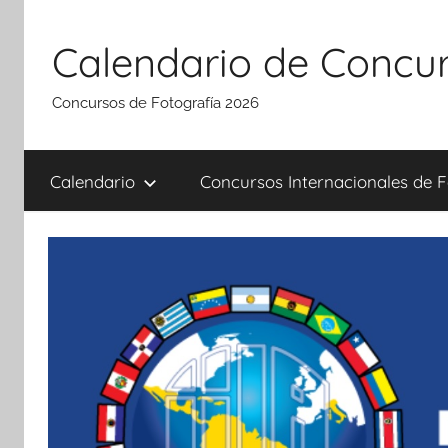
Saltar
al
Calendario de Concur
contenido
Concursos de Fotografía 2026
Calendario
Concursos Internacionales de F