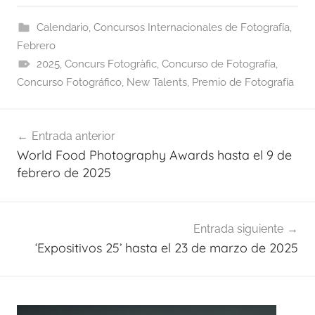
Calendario
,
Concursos Internacionales de Fotografía
,
Febrero
2025
,
Concurs Fotogràfic
,
Concurso de Fotografía
,
Concurso Fotográfico
,
New Talents
,
Premio de Fotografía
Navegación
Entrada anterior
de
World Food Photography Awards hasta el 9 de
entradas
febrero de 2025
Entrada siguiente
‘Expositivos 25’ hasta el 23 de marzo de 2025