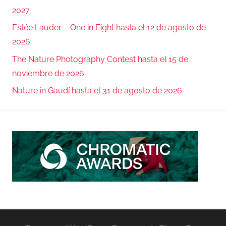
2027
Estée Lauder – One in Eight hasta el 12 de agosto de
2026
The Nature Photography Contest hasta el 15 de
noviembre de 2026
Nature in Gaudí hasta el 31 de agosto de 2026