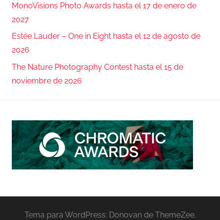
MonoVisions Photo Awards hasta el 17 de enero de
2027
Estée Lauder – One in Eight hasta el 12 de agosto de
2026
The Nature Photography Contest hasta el 15 de
noviembre de 2026
Tema para WordPress: Donovan de ThemeZee.