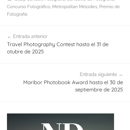
Concurso Fotográfico
,
Metropolitan Melodies
,
Premio de
Fotografía
Navegación
Entrada anterior
de
Travel Photography Contest hasta el 31 de
entradas
otubre de 2025
Entrada siguiente
Maribor Photobook Award hasta el 30 de
septiembre de 2025