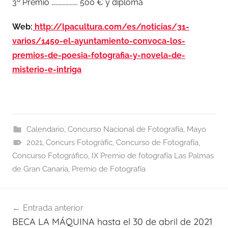
3º Premio …………………. 500 € y diploma
Web:
http://lpacultura.com/es/noticias/31-
varios/1450-el-ayuntamiento-convoca-los-
premios-de-poesia-fotografia-y-novela-de-
misterio-e-intriga
Calendario
,
Concurso Nacional de Fotografía
,
Mayo
2021
,
Concurs Fotogràfic
,
Concurso de Fotografía
,
Concurso Fotográfico
,
IX Premio de fotografía Las Palmas
de Gran Canaria
,
Premio de Fotografía
Navegación
Entrada anterior
de
BECA LA MÁQUINA hasta el 30 de abril de 2021