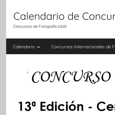
Saltar
al
Calendario de Concur
contenido
Concursos de Fotografía 2026
Calendario
Concursos Internacionales de F