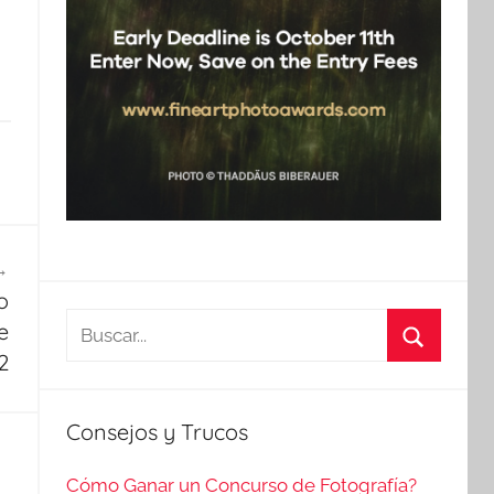
o
Buscar:
e
2
Buscar
Consejos y Trucos
Cómo Ganar un Concurso de Fotografía?