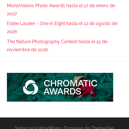
MonoVisions Photo Awards hasta el 17 de enero de
2027
Estée Lauder – One in Eight hasta el 12 de agosto de
2026
The Nature Photography Contest hasta el 15 de
noviembre de 2026
Tema para WordPress: Donovan de ThemeZee.