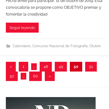
Fecha límite para participar: 11 de otubre de 2019. Esta
convocatoria se propone como OBJETIVO premiar y
fomentar la creatividad
Seguir leyendo
Calendario
,
Concurso Nacional de Fotografía
,
Otubre
Paginación
Entradas
«
1
…
48
49
50
51
anteriores
de
Entradas
52
…
60
»
entradas
siguientes