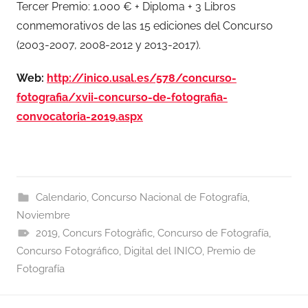
Tercer Premio: 1.000 € + Diploma + 3 Libros
conmemorativos de las 15 ediciones del Concurso
(2003-2007, 2008-2012 y 2013-2017).
Web:
http://inico.usal.es/578/concurso-
fotografia/xvii-concurso-de-fotografia-
convocatoria-2019.aspx
Calendario
,
Concurso Nacional de Fotografía
,
Noviembre
2019
,
Concurs Fotogràfic
,
Concurso de Fotografía
,
Concurso Fotográfico
,
Digital del INICO
,
Premio de
Fotografía
Navegación