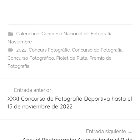
Calendario
,
Concurso Nacional de Fotografía
,
Noviembre
2022
,
Concurs Fotogràfic
,
Concurso de Fotografía
,
Concurso Fotográfico
,
Piolet de Plata
,
Premio de
Fotografía
Navegación
Entrada anterior
de
XXXI Concurso de Fotografía Deportiva hasta el
entradas
15 de noviembre de 2022
Entrada siguiente
Annual Photography Awards hasta el 11 de