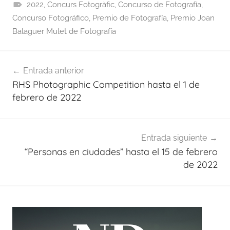
2022
,
Concurs Fotogràfic
,
Concurso de Fotografía
,
Concurso Fotográfico
,
Premio de Fotografía
,
Premio Joan
Balaguer Mulet de Fotografía
Navegación
Entrada anterior
de
RHS Photographic Competition hasta el 1 de
entradas
febrero de 2022
Entrada siguiente
“Personas en ciudades” hasta el 15 de febrero
de 2022