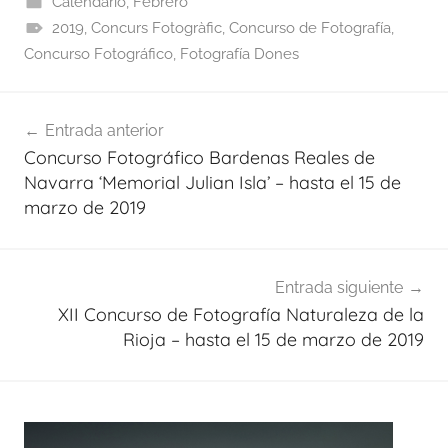
Calendario
,
Febrero
2019
,
Concurs Fotogràfic
,
Concurso de Fotografía
,
Concurso Fotográfico
,
Fotografía Dones
Navegación
Entrada anterior
de
Concurso Fotográfico Bardenas Reales de
entradas
Navarra ‘Memorial Julian Isla’ – hasta el 15 de
marzo de 2019
Entrada siguiente
XII Concurso de Fotografía Naturaleza de la
Rioja – hasta el 15 de marzo de 2019