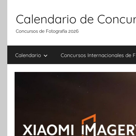
Saltar
al
Calendario de Concur
contenido
Concursos de Fotografía 2026
Calendario
Concursos Internacionales de F