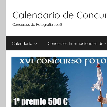
Saltar
al
Calendario de Concur
contenido
Concursos de Fotografía 2026
Calendario
Concursos Internacionales de F