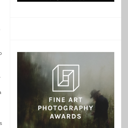
a
o
l
a
s