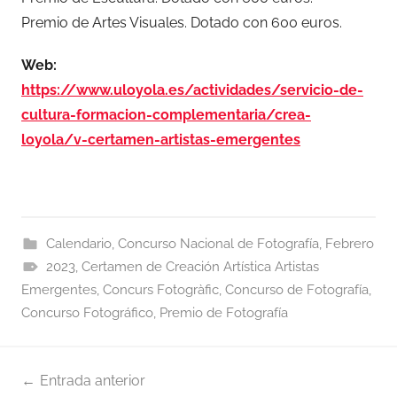
Premio de Artes Visuales. Dotado con 600 euros.
Web:
https://www.uloyola.es/actividades/servicio-de-
cultura-formacion-complementaria/crea-
loyola/v-certamen-artistas-emergentes
Calendario
,
Concurso Nacional de Fotografía
,
Febrero
2023
,
Certamen de Creación Artística Artistas
Emergentes
,
Concurs Fotogràfic
,
Concurso de Fotografía
,
Concurso Fotográfico
,
Premio de Fotografía
Navegación
Entrada anterior
de