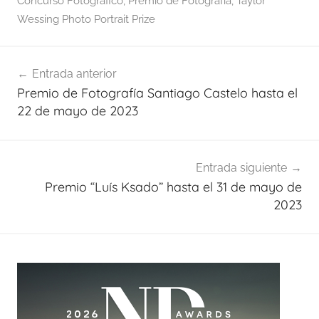
Concurso Fotográfico
,
Premio de Fotografía
,
Taylor
Wessing Photo Portrait Prize
Navegación
Entrada anterior
de
Premio de Fotografía Santiago Castelo hasta el
entradas
22 de mayo de 2023
Entrada siguiente
Premio “Luís Ksado” hasta el 31 de mayo de
2023