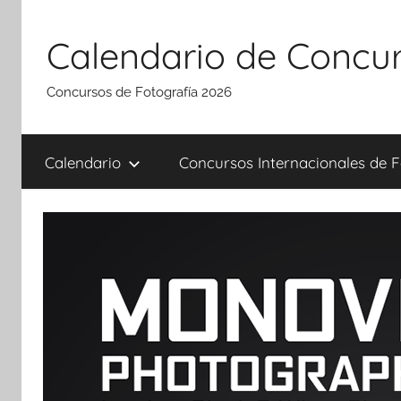
Saltar
al
Calendario de Concur
contenido
Concursos de Fotografía 2026
Calendario
Concursos Internacionales de F