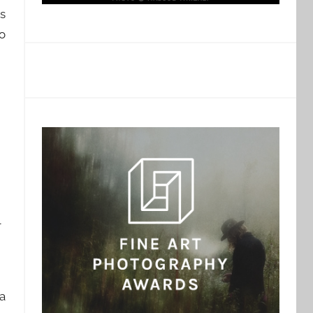
ás
ro
n
l
ta