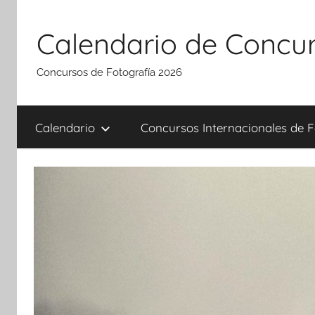
Saltar
al
Calendario de Concur
contenido
Concursos de Fotografía 2026
Calendario
Concursos Internacionales de F