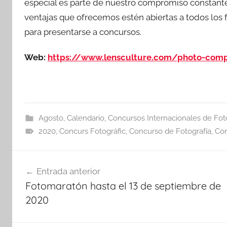
especial es parte de nuestro compromiso constante
ventajas que ofrecemos estén abiertas a todos los f
para presentarse a concursos.
Web:
https://www.lensculture.com/photo-comp
Agosto
,
Calendario
,
Concursos Internacionales de Fot
2020
,
Concurs Fotogràfic
,
Concurso de Fotografía
,
Con
Navegación
Entrada anterior
de
Fotomaratón hasta el 13 de septiembre de
entradas
2020