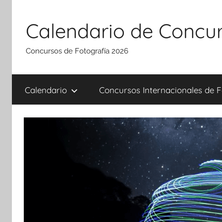
Saltar
al
Calendario de Concur
contenido
Concursos de Fotografía 2026
Calendario
Concursos Internacionales de F