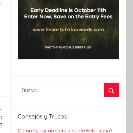
a
Buscar:
Buscar
Consejos y Trucos
o
3
Cómo Ganar un Concurso de Fotografía?