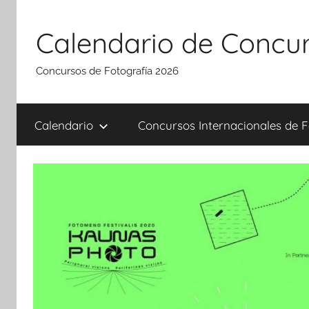
Saltar
al
Calendario de Concur
contenido
Concursos de Fotografía 2026
Calendario
Concursos Internacionales de F