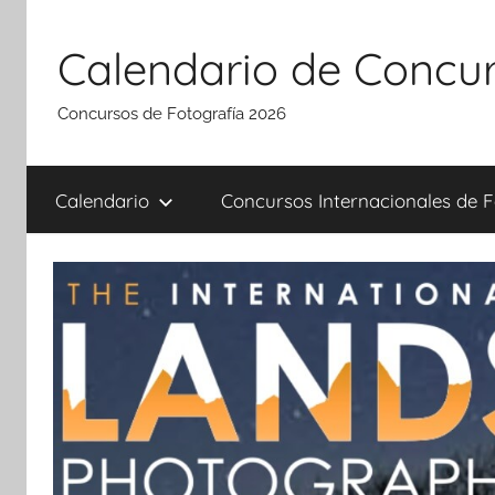
Saltar
al
Calendario de Concur
contenido
Concursos de Fotografía 2026
Calendario
Concursos Internacionales de F