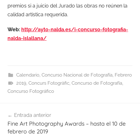
premios si a juicio del Jurado las obras no reúnen la
calidad artística requerida.
Web:
http://ayto-nalda.es/i-concurso-fotografia-
nalda-islallana/
Calendario
,
Concurso Nacional de Fotografía
,
Febrero
2019
,
Concurs Fotogràfic
,
Concurso de Fotografía
,
Concurso Fotográfico
Navegación
Entrada anterior
de
Fine Art Photography Awards – hasta el 10 de
entradas
febrero de 2019