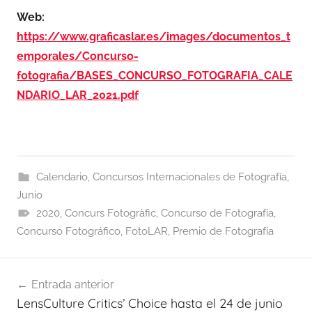
Web:
https://www.graficaslar.es/images/documentos_t
emporales/Concurso-
fotografia/BASES_CONCURSO_FOTOGRAFIA_CALE
NDARIO_LAR_2021.pdf
Calendario
,
Concursos Internacionales de Fotografía
,
Junio
2020
,
Concurs Fotogràfic
,
Concurso de Fotografía
,
Concurso Fotográfico
,
FotoLAR
,
Premio de Fotografía
Navegación
Entrada anterior
de
LensCulture Critics’ Choice hasta el 24 de junio