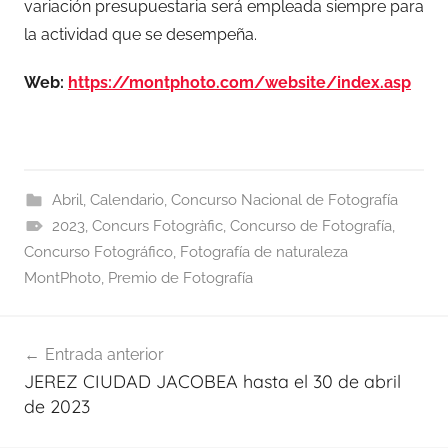
variación presupuestaria será empleada siempre para
la actividad que se desempeña.
Web:
https://montphoto.com/website/index.asp
Abril
,
Calendario
,
Concurso Nacional de Fotografía
2023
,
Concurs Fotogràfic
,
Concurso de Fotografía
,
Concurso Fotográfico
,
Fotografía de naturaleza
MontPhoto
,
Premio de Fotografía
Navegación
Entrada anterior
de
JEREZ CIUDAD JACOBEA hasta el 30 de abril
entradas
de 2023