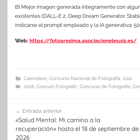
B) Mejor imagen generada íntegramente con alguno 
existentes (DALL-E 2, Deep Dream Generator, Stable 
indicarse el prompt empleado y la IA generativa: 50
Web:
https://fotoaresima.asociacioneleusis.es/
Calendario
,
Concurso Nacional de Fotografía
,
Julio
2026
,
Concurs Fotogràfic
,
Concurso de Fotografía
,
Con
Navegación
Entrada anterior
de
«Salud Mental: Mi camino a la
entradas
recuperación» hasta el 18 de septiembre de
2026