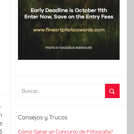
Buscar:
Buscar
n
Consejos y Trucos
e
6
Cómo Ganar un Concurso de Fotografía?