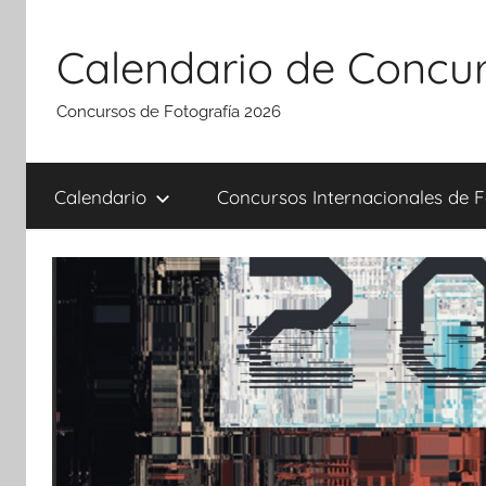
Saltar
al
Calendario de Concur
contenido
Concursos de Fotografía 2026
Calendario
Concursos Internacionales de F