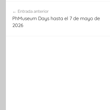
Navegación
Entrada anterior
de
PhMuseum Days hasta el 7 de mayo de
entradas
2026