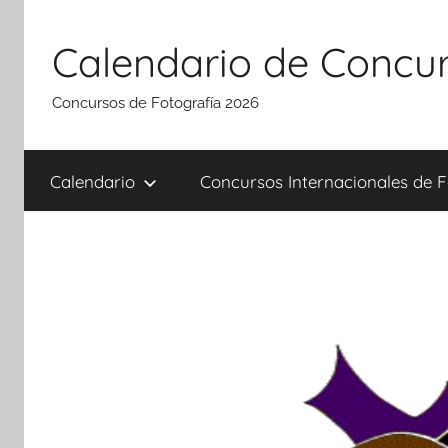
Saltar
al
Calendario de Concur
contenido
Concursos de Fotografía 2026
Calendario
Concursos Internacionales de F