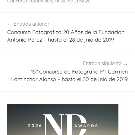
Concurso Fotográfico
,
Fiesta de la Maya
Navegación
Entrada anterior
de
Concurso Fotográfico 20 Años de la Fundación
entradas
Antonio Pérez – hasta el 28 de jnio de 2019
Entrada siguiente
15º Concurso de Fotografia Mª Carmen
Lominchar Alonso – hasta el 30 de jnio de 2019