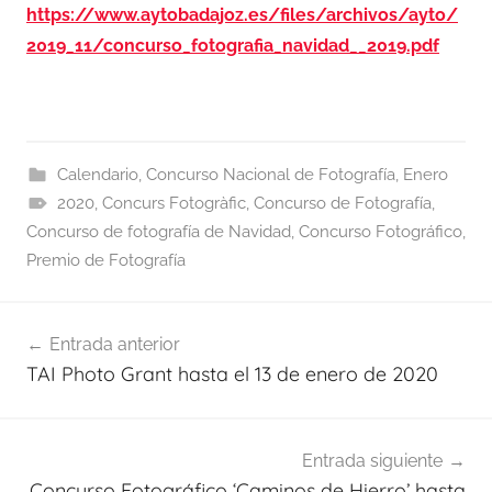
https://www.aytobadajoz.es/files/archivos/ayto/
2019_11/concurso_fotografia_navidad__2019.pdf
Calendario
,
Concurso Nacional de Fotografía
,
Enero
2020
,
Concurs Fotogràfic
,
Concurso de Fotografía
,
Concurso de fotografía de Navidad
,
Concurso Fotográfico
,
Premio de Fotografía
Navegación
Entrada anterior
de
TAI Photo Grant hasta el 13 de enero de 2020
entradas
Entrada siguiente
Concurso Fotográfico ‘Caminos de Hierro’ hasta