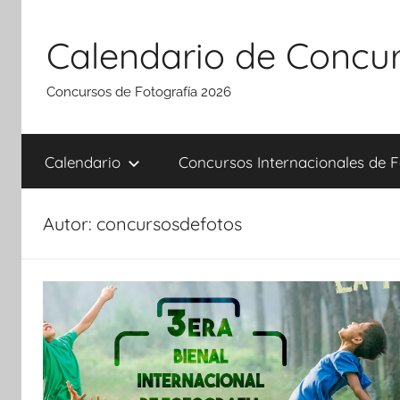
Saltar
al
Calendario de Concur
contenido
Concursos de Fotografía 2026
Calendario
Concursos Internacionales de F
Autor:
concursosdefotos