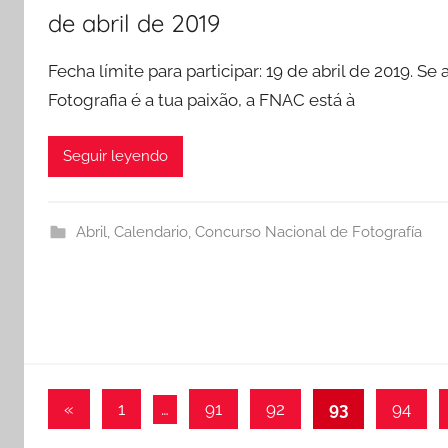
de abril de 2019
Fecha límite para participar: 19 de abril de 2019. Se 
Fotografia é a tua paixão, a FNAC está à
Seguir leyendo
Abril
,
Calendario
,
Concurso Nacional de Fotografía
Paginación
Entradas
«
1
…
91
92
93
94
anteriores
de