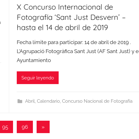
X Concurso Internacional de
Fotografía ‘Sant Just Desvern’ –
a
hasta el 14 de abril de 2019
Fecha límite para participar: 14 de abril de 2019 .
L’Agrupació Fotogràfica Sant Just (AF Sant Just) y e
Ayuntamiento
Seguir leyendo
Abril
,
Calendario
,
Concurso Nacional de Fotografía
Entradas
95
96
»
siguientes