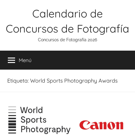
Saltar
Calendario de
al
contenido
Concursos de Fotografía
Concursos de Fotografía 2026
Menú
Etiqueta:
World Sports Photography Awards