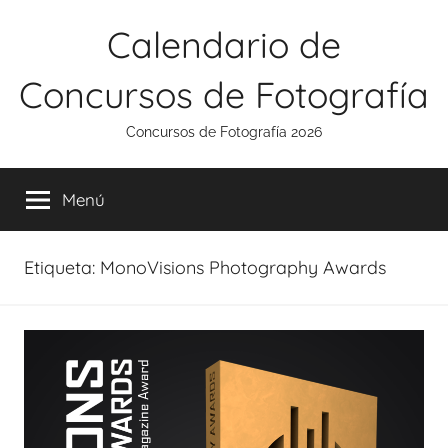
Saltar
Calendario de
al
contenido
Concursos de Fotografía
Concursos de Fotografía 2026
Menú
Etiqueta:
MonoVisions Photography Awards