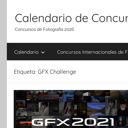
Saltar
al
Calendario de Concur
contenido
Concursos de Fotografía 2026
Calendario
Concursos Internacionales de F
Etiqueta:
GFX Challenge