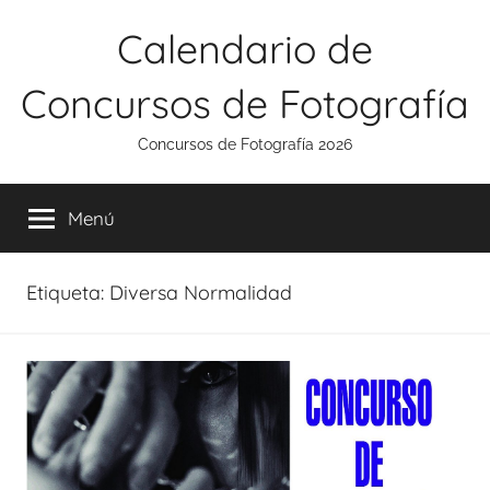
Saltar
Calendario de
al
contenido
Concursos de Fotografía
Concursos de Fotografía 2026
Menú
Etiqueta:
Diversa Normalidad