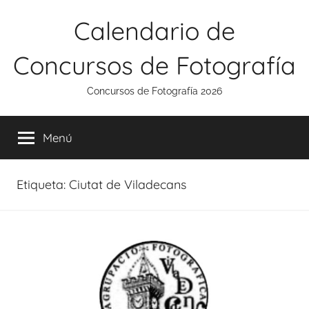
Saltar
Calendario de
al
contenido
Concursos de Fotografía
Concursos de Fotografía 2026
Menú
Etiqueta:
Ciutat de Viladecans