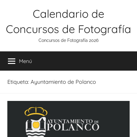
Saltar
Calendario de
al
contenido
Concursos de Fotografía
Concursos de Fotografía 2026
Menú
Etiqueta:
Ayuntamiento de Polanco